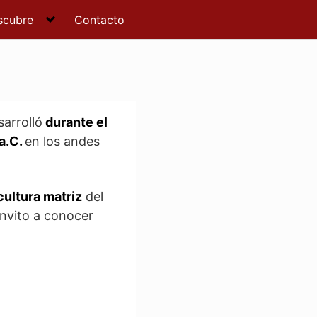
scubre
Contacto
sarrolló
durante el
a.C.
en los andes
cultura matriz
del
invito a conocer