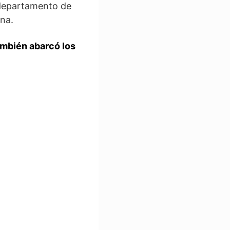
l departamento de
sna.
ambién abarcó los